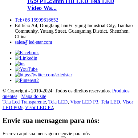
16:9 P1.25mm HD LED Tela LED
Vídeo Wa...
Tel:+86 15999616652
Edifício A4, Dongfang JianFu yijing Industrial City, Tianliao
Community, Yutang Street, Guangming District, Shenzhen,
China
sales@led-star.com
© Copyright - 2010-2024: Todos os direitos reservados.
Produtos
quentes
-
Mapa do site
Tela Led Transparente
,
Tela LED
,
Visor LED P3
,
Tela LED
,
Visor
LED P0.9
,
Visor LED P2
,
Envie sua mensagem para nós:
Escreva aqui sua mensagem e envie para nós