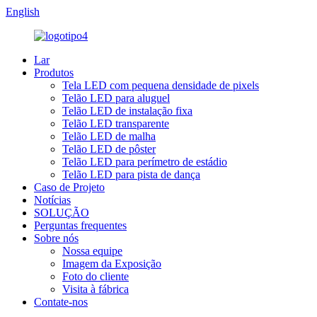
English
Lar
Produtos
Tela LED com pequena densidade de pixels
Telão LED para aluguel
Telão LED de instalação fixa
Telão LED transparente
Telão LED de malha
Telão LED de pôster
Telão LED para perímetro de estádio
Telão LED para pista de dança
Caso de Projeto
Notícias
SOLUÇÃO
Perguntas frequentes
Sobre nós
Nossa equipe
Imagem da Exposição
Foto do cliente
Visita à fábrica
Contate-nos