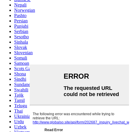
Nepali
Norwegian
Pashto
Persian
Punjabi
Serbian
Sesotho
Sinhala
Slovak
Slovenian
Somali
Samoan
Scots Gaelic
Shona
Sindhi
Sundanese
Swahili
Tajik
Tamil
Telugu
Thai
Ukrainian
Urdu
Uzbek