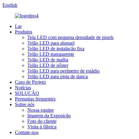
English
Lar
Produtos
Tela LED com pequena densidade de pixels
Telão LED para aluguel
Telão LED de instalação fixa
Telão LED transparente
Telão LED de malha
Telão LED de pôster
Telão LED para perímetro de estádio
Telão LED para pista de dança
Caso de Projeto
Notícias
SOLUÇÃO
Perguntas frequentes
Sobre nós
Nossa equipe
Imagem da Exposição
Foto do cliente
Visita à fábrica
Contate-nos