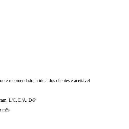
o é recomendado, a ideia dos clientes é aceitável
ram, L/C, D/A, D/P
r mês