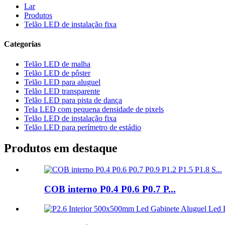
Lar
Produtos
Telão LED de instalação fixa
Categorias
Telão LED de malha
Telão LED de pôster
Telão LED para aluguel
Telão LED transparente
Telão LED para pista de dança
Tela LED com pequena densidade de pixels
Telão LED de instalação fixa
Telão LED para perímetro de estádio
Produtos em destaque
COB interno P0.4 P0.6 P0.7 P...