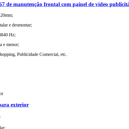
67 de manutenção frontal com painel de vídeo publicit
x320mm;
talar e desmontar;
 3840 Hz;
na e menor;
opping, Publicidade Comercial, etc.
ara exterior
o
ar;