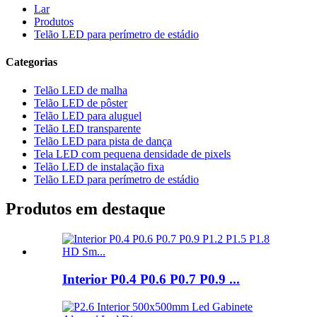
Lar
Produtos
Telão LED para perímetro de estádio
Categorias
Telão LED de malha
Telão LED de pôster
Telão LED para aluguel
Telão LED transparente
Telão LED para pista de dança
Tela LED com pequena densidade de pixels
Telão LED de instalação fixa
Telão LED para perímetro de estádio
Produtos em destaque
Interior P0.4 P0.6 P0.7 P0.9 ...