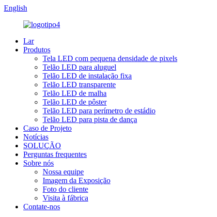
English
Lar
Produtos
Tela LED com pequena densidade de pixels
Telão LED para aluguel
Telão LED de instalação fixa
Telão LED transparente
Telão LED de malha
Telão LED de pôster
Telão LED para perímetro de estádio
Telão LED para pista de dança
Caso de Projeto
Notícias
SOLUÇÃO
Perguntas frequentes
Sobre nós
Nossa equipe
Imagem da Exposição
Foto do cliente
Visita à fábrica
Contate-nos