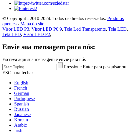
© Copyright - 2010-2024: Todos os direitos reservados.
Produtos
quentes
-
Mapa do site
Visor LED P3
,
Visor LED P0.9
,
Tela Led Transparente
,
Tela LED
,
Tela LED
,
Visor LED P2
,
Envie sua mensagem para nós:
Escreva aqui sua mensagem e envie para nós
Pressione Enter para pesquisar ou
ESC para fechar
English
French
German
Portuguese
Spanish
Russian
Japanese
Korean
Arabic
Irish